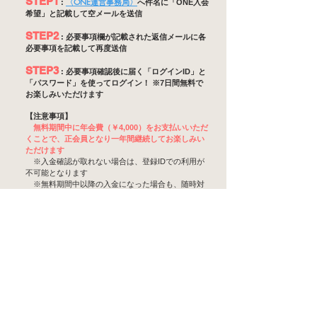
STEP1
〈ONE運営事務局〉
:
へ件名に「ONE入会
希望」と記載して空メールを送信
STEP2
: 必要事項欄が記載された返信メールに各
必要事項を記載して再度送信
STEP3
: 必要事項確認後に届く「ログインID」と
「パスワード」を使ってログイン！ ※7日間無料で
お楽しみいただけます
【注意事項】
無料期間中に年会費（￥4,000）をお支払いいただ
くことで、正会員となり一年間継続してお楽しみい
ただけます
※入金確認が取れない場合は、登録IDでの利用が
不可能となります
※無料期間中以降の入金になった場合も、随時対
応させていただきます